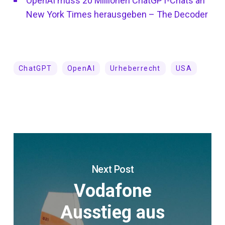
OpenAI muss 20 Millionen ChatGPT-Chats an
New York Times herausgeben – The Decoder
ChatGPT
OpenAI
Urheberrecht
USA
Next Post
Vodafone
Ausstieg aus