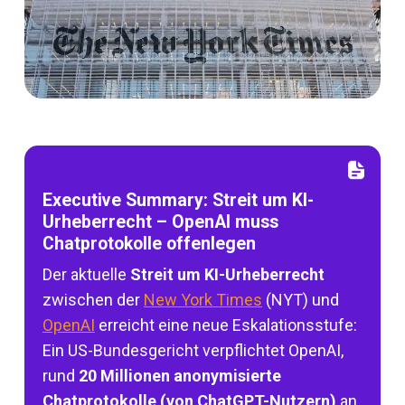
Executive Summary: Streit um KI-
Urheberrecht – OpenAI muss
Chatprotokolle offenlegen
Der aktuelle
Streit um KI-Urheberrecht
zwischen der
New York Times
(NYT) und
OpenAI
erreicht eine neue Eskalationsstufe:
Ein US-Bundesgericht verpflichtet OpenAI,
rund
20 Millionen anonymisierte
Chatprotokolle (von ChatGPT-Nutzern)
an