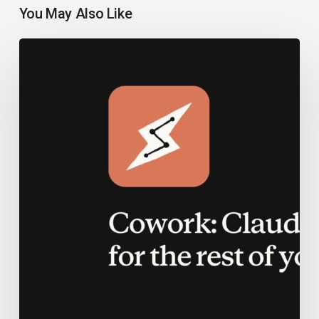
You May Also Like
Kritische
Sicherheitslücke
in
Claude
Cowork
entdeckt