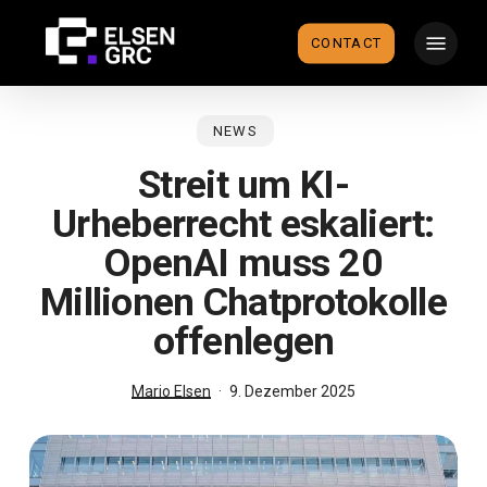
Skip
Menu
to
CONTACT
main
content
NEWS
Streit um KI-
Urheberrecht eskaliert:
OpenAI muss 20
Millionen Chatprotokolle
offenlegen
Mario Elsen
9. Dezember 2025