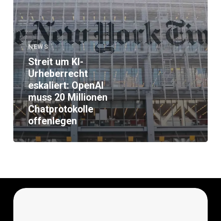
Millionen
Chatprotokolle
offenlegen
NEWS
Streit um KI-
Urheberrecht
eskaliert: OpenAI
muss 20 Millionen
Chatprotokolle
offenlegen