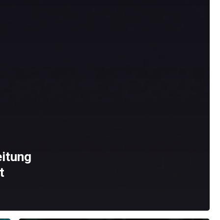
eitung
t