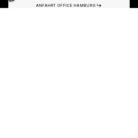
ANFAHRT OFFICE HAMBURG
Kontakt
Datenschutzerklärung
Impressum
elsenmedia.com
fachagent.com
ELSEN GRC IST EIN BERATUNGSANGEBOT DER
ELSEN MEDIA GMBH
SÜLLDORFER LANDSTRASSE 228
22589 HAMBURG
©
2026
. ALL RIGHTS RESERVED.