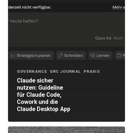
Cowork
und
die
Claude
Desktop
App
GOVERNANCE
GRC JOURNAL
PRAXIS
Claude sicher
nutzen: Guideline
für Claude Code,
Cowork und die
Claude Desktop App
Entscheidungshilfe: