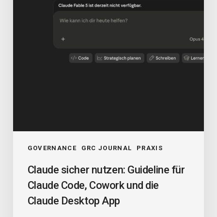
Claude
Code,
Cowork
und
die
Claude
Desktop
App
GOVERNANCE
GRC JOURNAL
PRAXIS
Claude sicher nutzen: Guideline für
Claude Code, Cowork und die
Claude Desktop App