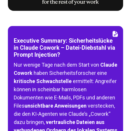
Executive Summary: Sicherheitslücke
in Claude Cowork – Datei-Diebstahl via
Prompt Injection?
Nur wenige Tage nach dem Start von
Claude
Cowork
haben Sicherheitsforscher eine
kritische Schwachstelle
ermittelt: Angreifer
können in scheinbar harmlosen
Dokumenten wie E-Mails, PDFs und anderen
Files
unsichtbare Anweisungen
verstecken,
die den KI-Agenten wie Claude’s „Cowork“
dazu bringen,
vertrauliche Dateien aus
verbundenen Ordnern des lokalen Systems