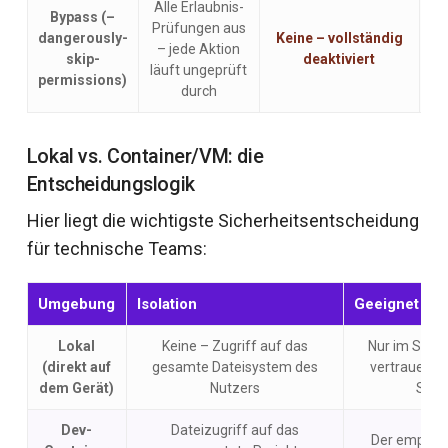
Alle Erlaubnis-
Bypass (–
Prüfungen aus
dangerously-
Keine
– vollständig
– jede Aktion
skip-
deaktiviert
vo
läuft ungeprüft
permissions)
durch
Lokal vs. Container/VM: die
Entscheidungslogik
Hier liegt die wichtigste Sicherheitsentscheidung
für technische Teams:
Umgebung
Isolation
Geeignet für
Lokal
Keine – Zugriff auf das
Nur im Stan
(direkt auf
gesamte Dateisystem des
vertrauensw
dem Gerät)
Nutzers
Secr
Dev-
Dateizugriff auf das
Der empfohl