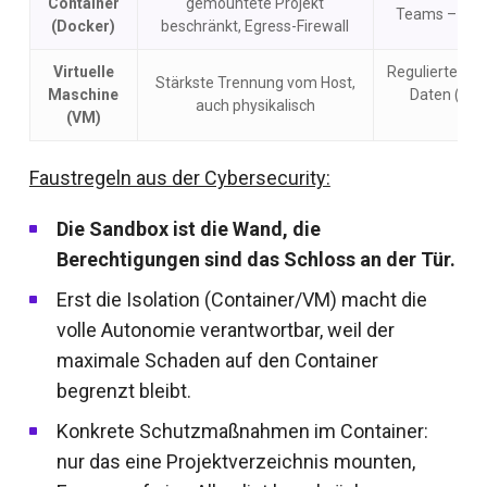
Container
gemountete Projekt
Teams – isoli
(Docker)
beschränkt, Egress-Firewall
Virtuelle
Regulierte Br
Stärkste Trennung vom Host,
Maschine
Daten (Ban
auch physikalisch
(VM)
Ges
Faustregeln aus der Cybersecurity:
Die Sandbox ist die Wand, die
Berechtigungen sind das Schloss an der Tür.
Erst die Isolation (Container/VM) macht die
volle Autonomie verantwortbar, weil der
maximale Schaden auf den Container
begrenzt bleibt.
Konkrete Schutzmaßnahmen im Container:
nur das eine Projektverzeichnis mounten,