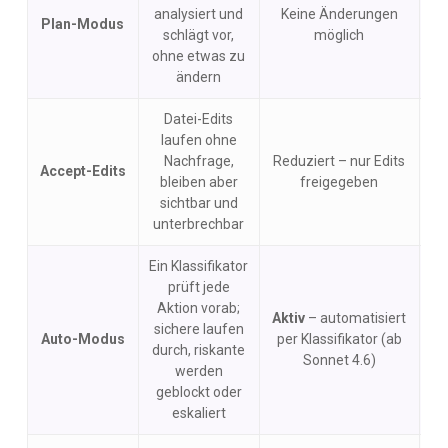
analysiert und
Keine Änderungen
Plan-Modus
schlägt vor,
möglich
ohne etwas zu
ändern
Datei-Edits
laufen ohne
Nachfrage,
Reduziert – nur Edits
Accept-Edits
bleiben aber
freigegeben
sichtbar und
unterbrechbar
Ein Klassifikator
prüft jede
Aktion vorab;
Aktiv
– automatisiert
R
sichere laufen
Auto-Modus
per Klassifikator (ab
durch, riskante
Sonnet 4.6)
w
werden
geblockt oder
eskaliert