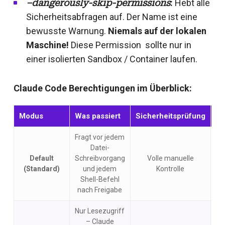
–dangerously-skip-permissions
:
Hebt alle
Sicherheitsabfragen auf. Der Name ist eine
bewusste Warnung.
Niemals auf der lokalen
Maschine!
Diese Permission sollte nur in
einer isolierten Sandbox / Container laufen.
Claude Code Berechtigungen im Überblick:
Modus
Was passiert
Sicherheitsprüfung
In
Fragt vor jedem
Datei-
Default
Schreibvorgang
Volle manuelle
Ja
(Standard)
und jedem
Kontrolle
Shell-Befehl
nach Freigabe
Nur Lesezugriff
– Claude