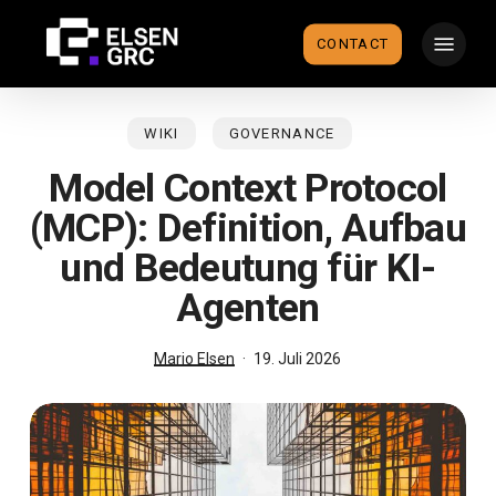
Skip
Menu
to
CONTACT
main
content
WIKI
GOVERNANCE
Model Context Protocol
(MCP): Definition, Aufbau
und Bedeutung für KI-
Agenten
Mario Elsen
19. Juli 2026