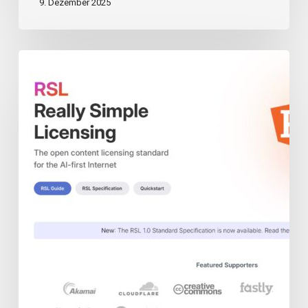
9. Dezember 2025
RSL
Standard
für
KI-
Suche:
Neuer
Ordnungsrahmen
für
Internet-
Inhalte