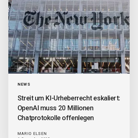
muss
20
Millionen
Chatprotokolle
offenlegen
NEWS
Streit um KI-Urheberrecht eskaliert:
OpenAI muss 20 Millionen
Chatprotokolle offenlegen
MARIO ELSEN