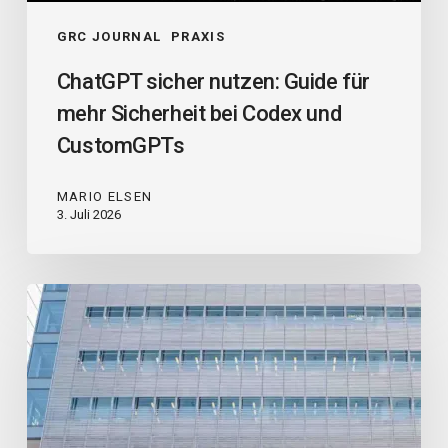
GRC JOURNAL
PRAXIS
ChatGPT sicher nutzen: Guide für
mehr Sicherheit bei Codex und
CustomGPTs
MARIO ELSEN
3. Juli 2026
Streit
um
KI-
Urheberrecht
eskaliert:
OpenAI