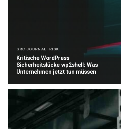
GRC JOURNAL
RISK
Kritische WordPress
Sicherheitslücke wp2shell: Was
Unternehmen jetzt tun müssen
KI-
Inventar
erstellen
und
pflegen: