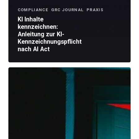
COMPLIANCE
GRC JOURNAL
PRAXIS
KI Inhalte
kennzeichnen:
Anleitung zur KI-
Kennzeichnungspflicht
nach AI Act
Kritische
WordPress
Sicherheitslücke
wp2shell:
Was
Unternehmen
jetzt
tun
müssen