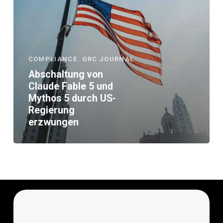
durch
US-
Regierung
erzwungen
COMPLIANCE
GRC JOURNAL
Abschaltung von
Claude Fable 5 und
Mythos 5 durch US-
Regierung
erzwungen