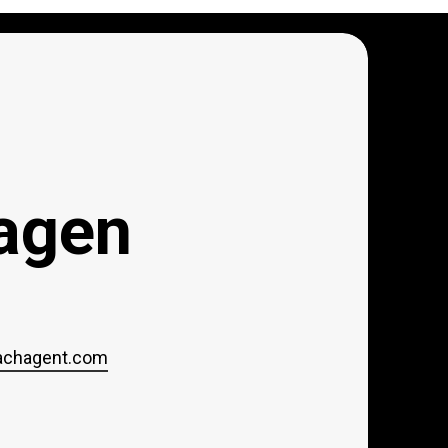
agen
achagent.com