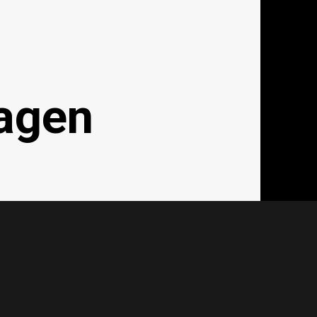
agen
achagent.com