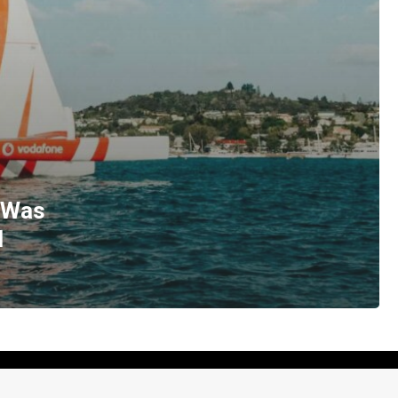
: Was
d