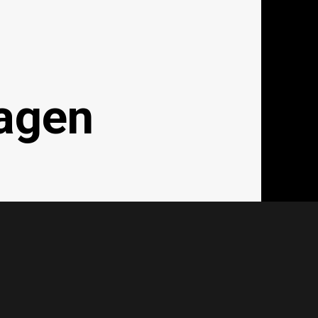
agen
achagent.com