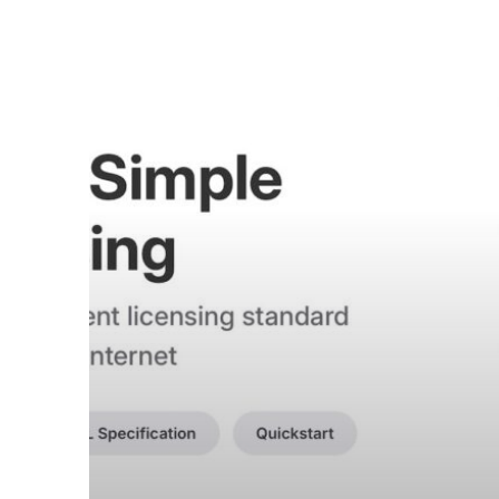
Standard
für
KI-
Suche:
Neuer
Ordnungsrahmen
für
Internet-
Inhalte