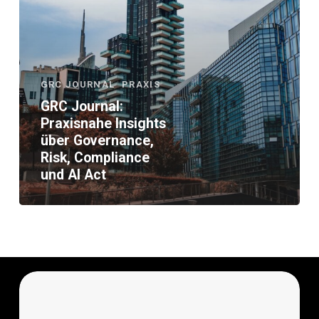
und
AI
Act
GRC JOURNAL
PRAXIS
GRC Journal:
Praxisnahe Insights
über Governance,
Risk, Compliance
und AI Act