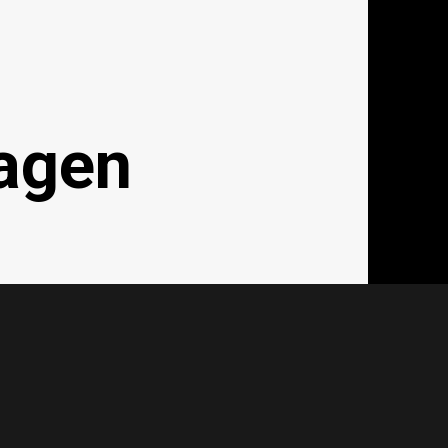
agen
achagent.com