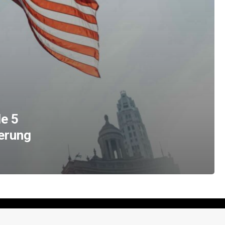
e 5
erung