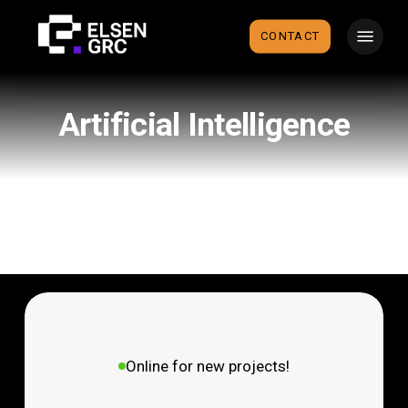
Skip
Menu
to
CONTACT
main
content
Artificial Intelligence
Online for new projects!